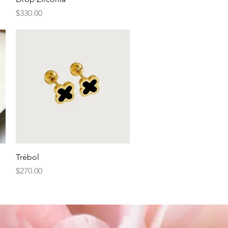
Precio
$330.00
Vista rápida
Trébol
Precio
$270.00