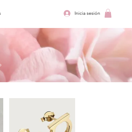
s
Inicia sesión
o