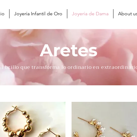
cio
Joyería Infantil de Oro
Joyería de Dama
About u
Aretes
El brillo que transforma lo ordinario en extraordinari