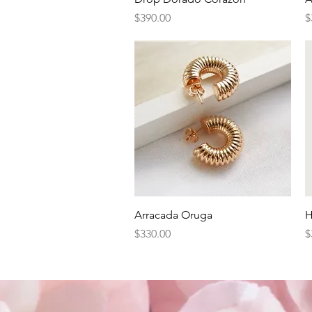
Precio
P
$390.00
$
Vista rápida
Arracada Oruga
H
Precio
P
$330.00
$