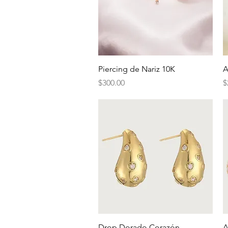
Vista rápida
Piercing de Nariz 10K
A
Precio
P
$300.00
$
Vista rápida
Drop Dorado Corazón
A