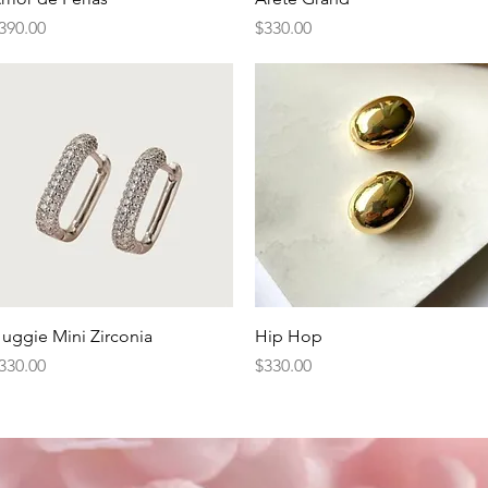
recio
Precio
390.00
$330.00
Vista rápida
Vista rápida
uggie Mini Zirconia
Hip Hop
recio
Precio
330.00
$330.00