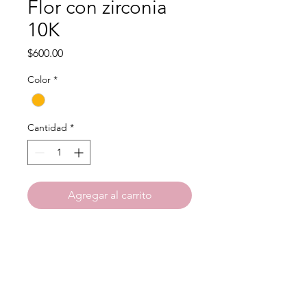
Flor con zirconia
10K
Precio
$600.00
Color
*
Cantidad
*
Agregar al carrito
Material: Oro 10k