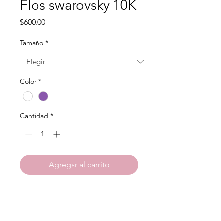
Flos swarovsky 10K
Precio
$600.00
Tamaño
*
Color
*
Cantidad
*
Agregar al carrito
Material: Oro 10k
Tamaño pequeño